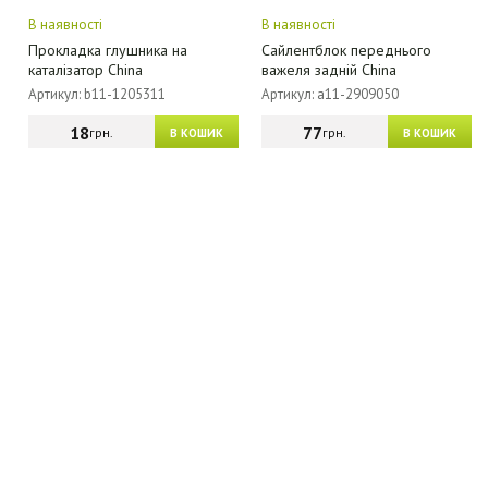
В наявності
В наявності
Прокладка глушника на
Сайлентблок переднього
каталізатор China
важеля задній China
Артикул: b11-1205311
Артикул: a11-2909050
18
77
грн.
грн.
В КОШИК
В КОШИК