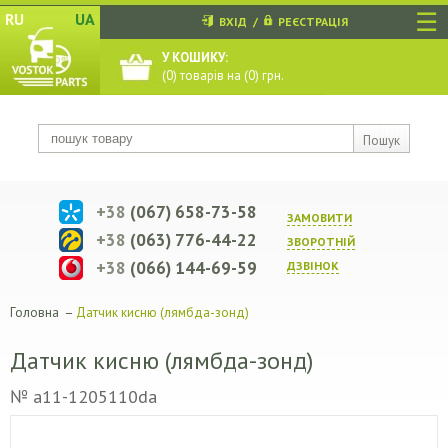
☰
RU
UA
ВХІД
/
РЕЄСТРАЦІЯ
У КОШИКУ:
(
0
) товарів на (
0
) грн.
Пошук
+38
(067) 658-73-58
ЗАМОВИТИ
+38
(063) 776-44-22
ЗВОРОТНIЙ
+38
(066) 144-69-59
ДЗВIНОК
Головна
–
Датчик кисню (лямбда-зонд)
Датчик кисню (лямбда-зонд)
№ a11-1205110da