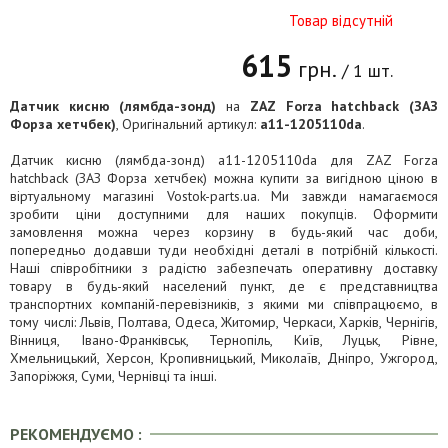
Товар відсутній
615
грн.
/ 1 шт.
Датчик кисню (лямбда-зонд)
на
ZAZ Forza hatchback (ЗАЗ
Форза хетчбек)
, Оригінальний артикул:
a11-1205110da
.
Датчик кисню (лямбда-зонд) a11-1205110da для ZAZ Forza
hatchback (ЗАЗ Форза хетчбек) можна купити за вигідною ціною в
віртуальному магазині Vostok-parts.ua. Ми завжди намагаємося
зробити ціни доступними для наших покупців. Оформити
замовлення можна через корзину в будь-який час доби,
попередньо додавши туди необхідні деталі в потрібній кількості.
Наші співробітники з радістю забезпечать оперативну доставку
товару в будь-який населений пункт, де є представництва
транспортних компаній-перевізників, з якими ми співпрацюємо, в
тому числі: Львів, Полтава, Одеса, Житомир, Черкаси, Харків, Чернігів,
Вінниця, Івано-Франківськ, Тернопіль, Київ, Луцьк, Рівне,
Хмельницький, Херсон, Кропивницький, Миколаїв, Дніпро, Ужгород,
Запоріжжя, Суми, Чернівці та інші.
РЕКОМЕНДУЄМО :