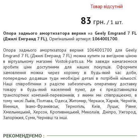
Товар відсутній
83
грн.
/ 1 шт.
Опора заднього амортизатора верхня
на
Geely Emgrand 7 FL
(Джилі Емгранд 7 FL)
, Оригінальний артикул:
1064001700
.
Опора заднього амортизатора верхня 1064001700 для Geely
Emgrand 7 FL (Джилі Емгранд 7 FL) можна купити за вигідною ціною
в віртуальному магазині Vostok-parts.ua. Ми завжди намагаємося
зробити ціни доступними для наших покупців. Оформити
замовлення можна через корзину в будь-який час доби,
попередньо додавши туди необхідні деталі в потрібній кількості.
Наші співробітники з радістю забезпечать оперативну доставку
товару в будь-який населений пункт, де є представництва
транспортних компаній-перевізників, з якими ми співпрацюємо, в
тому числі: Львів, Полтава, Одеса, Житомир, Черкаси, Харків, Чернігів,
Вінниця, Івано-Франківськ, Тернопіль, Київ, Луцьк, Рівне,
Хмельницький, Херсон, Кропивницький, Миколаїв, Дніпро, Ужгород,
Запоріжжя, Суми, Чернівці та інші.
РЕКОМЕНДУЄМО :