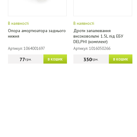
В наявності
В наявності
Опора амортизатора заднього
Дроти запалювання
нижня
високовольтні 1.5L під ЕБУ
DELPHI (комплект)
Артикул: 1064001697
Артикул: 1016050266
77
350
грн.
грн.
В КОШИК
В КОШИК