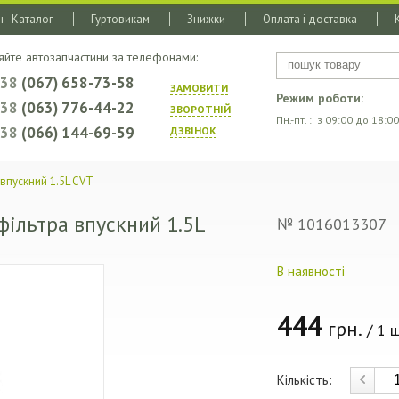
 - Каталог
Гуртовикам
Знижки
Оплата і доставка
яйте автозапчастини за телефонами:
+38
(067) 658-73-58
ЗАМОВИТИ
Режим роботи:
+38
(063) 776-44-22
ЗВОРОТНIЙ
Пн.-пт. : з 09:00 до 18:00
+38
(066) 144-69-59
ДЗВIНОК
впускний 1.5L CVT
фільтра впускний 1.5L
№ 1016013307
В наявності
444
грн.
/ 1 ш
Кількість: