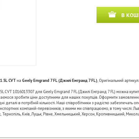
В КОШ
1.5L CVT
на
Geely Emgrand 7 FL (Джилі Емгранд 7 FL)
, Оригінальний артикул
5L CVT 1016013307 для Geely Emgrand 7 FL (Джилі Емгранд 7 FL) можна купи
агаємося зробити ціни доступними для наших покупців. Оформити замовленн
 деталі в потрібній кількості. Наші співробітники з радістю забезпечать о
нспортних компаній-перевізників, з якими ми співпрацюємо, в тому числі: Льв
ьк, Тернопіль, Київ, Луцьк, Рівне, Хмельницький, Херсон, Кропивницький, Микол