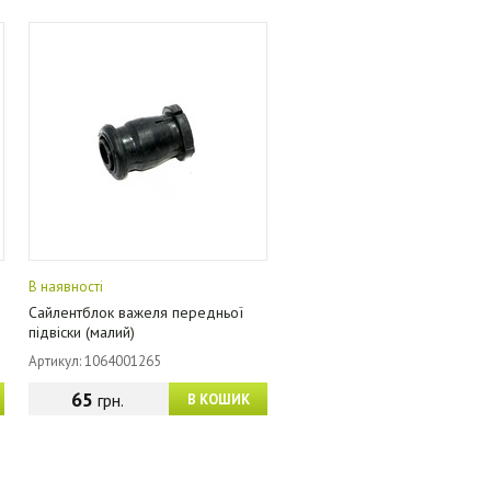
В наявності
Сайлентблок важеля передньої
підвіски (малий)
Артикул: 1064001265
65
грн.
В КОШИК