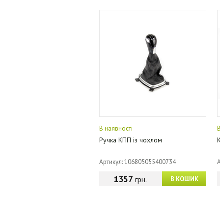
В наявності
Ручка КПП із чохлом
Артикул: 106805055400734
1357
грн.
В КОШИК