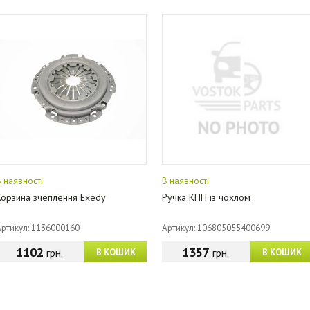
В наявності
В наявності
Корзина зчеплення Exedy
Ручка КПП із чохлом
Артикул: 1136000160
Артикул: 106805055400699
1102
1357
грн.
грн.
В КОШИК
В КОШИК