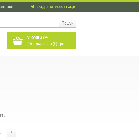
Контакти
ВХІД
/
РЕЄСТРАЦІЯ
Пошук
У КОШИКУ:
(
0
) товарів на (
0
) грн.
т.