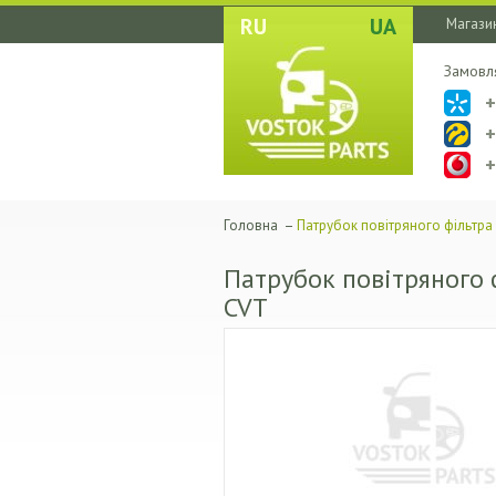
RU
UA
Магазин
Замовл
Головна
–
Патрубок повітряного фільтра 
Патрубок повітряного 
CVT