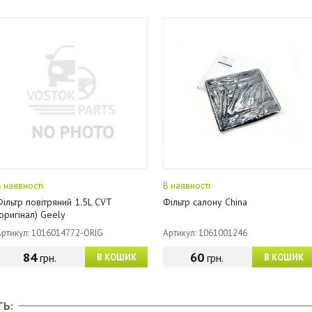
В наявності
В наявності
Фільтр повітряний 1.5L CVT
Фільтр салону China
(оригінал) Geely
Артикул: 1016014772-ORIG
Артикул: 1061001246
84
60
грн.
грн.
В КОШИК
В КОШИК
ТЬ: