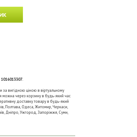
ИК
:
1016013307
.
ти за вигідною ціною в віртуальному
я можна через корзину в будь-який час
перативну доставку товару в будь-який
ів, Полтава, Одеса, Житомир, Черкаси,
аїв, Дніпро, Ужгород, Запоріжжя, Суми,