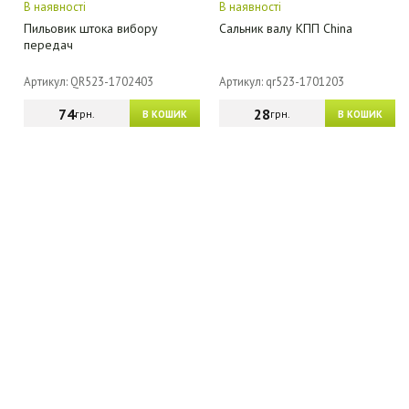
В наявності
В наявності
Пильовик штока вибору
Сальник валу КПП China
передач
Артикул: QR523-1702403
Артикул: qr523-1701203
74
28
грн.
грн.
В КОШИК
В КОШИК