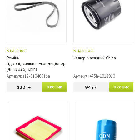
В наявності
В наявності
Ремінь
Фільтр масляний China
гідропідсилювач+кондиціонер
(4PK1026) China
Артикул: s12-8104051ba
Артикул: 473h-1012010
122
94
грн.
грн.
В КОШИК
В КОШИК