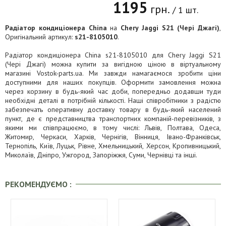
1195
грн.
/ 1 шт.
Радіатор кондиціонера China
на
Chery Jaggi S21 (Чері Джагі)
,
Оригінальний артикул:
s21-8105010
.
Радіатор кондиціонера China s21-8105010 для Chery Jaggi S21
(Чері Джагі) можна купити за вигідною ціною в віртуальному
магазині Vostok-parts.ua. Ми завжди намагаємося зробити ціни
доступними для наших покупців. Оформити замовлення можна
через корзину в будь-який час доби, попередньо додавши туди
необхідні деталі в потрібній кількості. Наші співробітники з радістю
забезпечать оперативну доставку товару в будь-який населений
пункт, де є представництва транспортних компаній-перевізників, з
якими ми співпрацюємо, в тому числі: Львів, Полтава, Одеса,
Житомир, Черкаси, Харків, Чернігів, Вінниця, Івано-Франківськ,
Тернопіль, Київ, Луцьк, Рівне, Хмельницький, Херсон, Кропивницький,
Миколаїв, Дніпро, Ужгород, Запоріжжя, Суми, Чернівці та інші.
РЕКОМЕНДУЄМО :