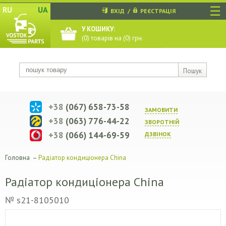
☰
RU
UA
ВХІД
/
РЕЄСТРАЦІЯ
У КОШИКУ:
(
0
) товарів на (
0
) грн.
Пошук
+38
(067) 658-73-58
ЗАМОВИТИ
+38
(063) 776-44-22
ЗВОРОТНIЙ
+38
(066) 144-69-59
ДЗВIНОК
Головна
–
Радіатор кондиціонера China
Радіатор кондиціонера China
№ s21-8105010