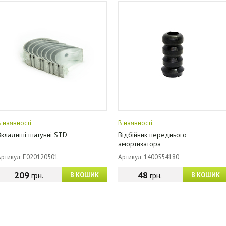
В наявності
В наявності
Вкладиші шатунні STD
Відбійник переднього
амортизатора
Артикул: E020120501
Артикул: 1400554180
209
48
грн.
грн.
В КОШИК
В КОШИК