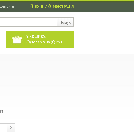
Контакти
ВХІД
/
РЕЄСТРАЦІЯ
Пошук
У КОШИКУ:
(
0
) товарів на (
0
) грн.
т.