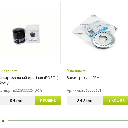
В наявності
В наявності
Фільтр масляний оригінал (BOSCH)
Захист ролика ГРМ
Geely
Артикул: E020800005-ORIG
Артикул: E030000301
84
242
грн.
грн.
В КОШИК
В КОШИК
ТЬ: