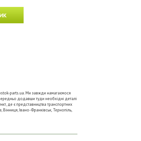
ИК
stok-parts.ua. Ми завжди намагаємося
передньо додавши туди необхідні деталі
ункт, де є представництва транспортних
в, Вінниця, Івано-Франківськ, Тернопіль,
.