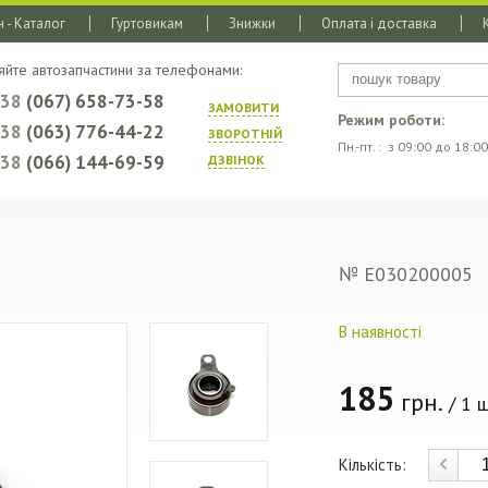
 - Каталог
Гуртовикам
Знижки
Оплата і доставка
яйте автозапчастини за телефонами:
+38
(067) 658-73-58
ЗАМОВИТИ
Режим роботи:
+38
(063) 776-44-22
ЗВОРОТНIЙ
Пн.-пт. : з 09:00 до 18:00
+38
(066) 144-69-59
ДЗВIНОК
№ E030200005
В наявності
185
грн.
/ 1 ш
Кількість: