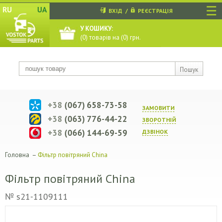
☰
RU
UA
ВХІД
/
РЕЄСТРАЦІЯ
У КОШИКУ:
(
0
) товарів на (
0
) грн.
Пошук
+38
(067) 658-73-58
ЗАМОВИТИ
+38
(063) 776-44-22
ЗВОРОТНIЙ
+38
(066) 144-69-59
ДЗВIНОК
Головна
–
Фільтр повітряний China
Фільтр повітряний China
№ s21-1109111