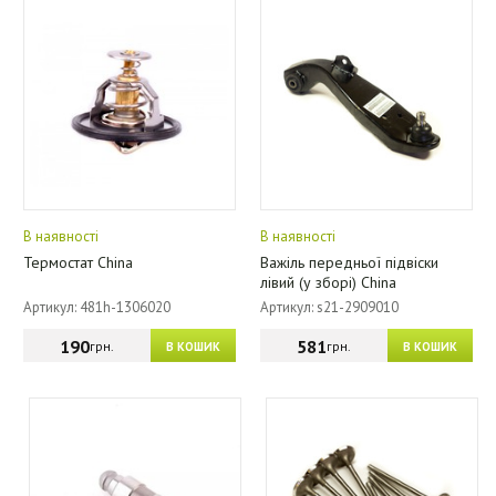
В наявності
В наявності
Термостат China
Важіль передньої підвіски
лівий (у зборі) China
Артикул: 481h-1306020
Артикул: s21-2909010
190
581
грн.
грн.
В КОШИК
В КОШИК