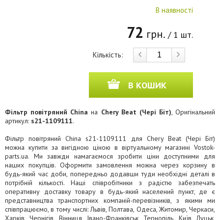
В наявності
72
грн.
/ 1 шт.
Кількість:
В КОШИК
Фільтр повітряний China
на
Chery Beat (Чері Біт)
, Оригінальний
артикул:
s21-1109111
.
Фільтр повітряний China s21-1109111 для Chery Beat (Чері Біт)
можна купити за вигідною ціною в віртуальному магазині Vostok-
parts.ua. Ми завжди намагаємося зробити ціни доступними для
наших покупців. Оформити замовлення можна через корзину в
будь-який час доби, попередньо додавши туди необхідні деталі в
потрібній кількості. Наші співробітники з радістю забезпечать
оперативну доставку товару в будь-який населений пункт, де є
представництва транспортних компаній-перевізників, з якими ми
співпрацюємо, в тому числі: Львів, Полтава, Одеса, Житомир, Черкаси,
Харків, Чернігів, Вінниця, Івано-Франківськ, Тернопіль, Київ, Луцьк,