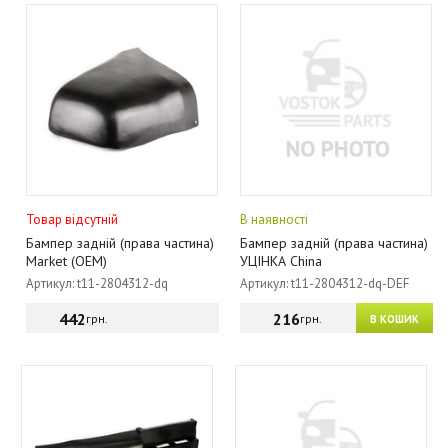
Товар відсутній
В наявності
Бампер задній (права частина)
Бампер задній (права частина)
Market (OEM)
УЦІНКА China
Артикул: t11-2804312-dq
Артикул: t11-2804312-dq-DEF
442
216
грн.
грн.
В КОШИК