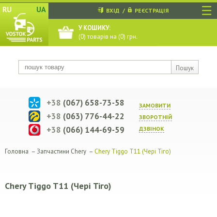
☰
RU
UA
ВХІД
/
РЕЄСТРАЦІЯ
У КОШИКУ:
(
0
) товарів на (
0
) грн.
Пошук
+38
(067) 658-73-58
ЗАМОВИТИ
+38
(063) 776-44-22
ЗВОРОТНIЙ
+38
(066) 144-69-59
ДЗВIНОК
Головна
–
Запчастини Chery
–
Chery Tiggo T11 (Чері Тіго)
Chery Tiggo T11 (Чері Тіго)