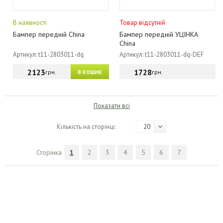
В наявності
Товар відсутній
Бампер передній China
Бампер передній УЦІНКА
China
Артикул: t11-2803011-dq
Артикул: t11-2803011-dq-DEF
2123
1728
грн.
грн.
В КОШИК
Показати всі
Кількість на сторінці:
20
Сторінка
1
2
3
4
5
6
7